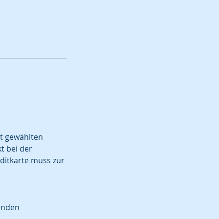
t gewählten
t bei der
editkarte muss zur
genden