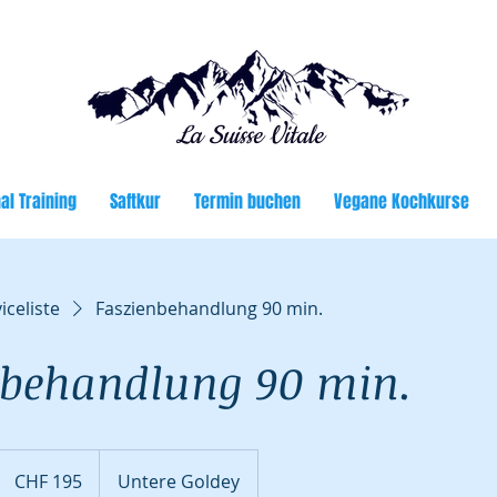
La Suisse Vitale
al Training
Saftkur
Termin buchen
Vegane Kochkurse
iceliste
Faszienbehandlung 90 min.
nbehandlung 90 min.
195
Schweizer
CHF 195
Untere Goldey
Franken