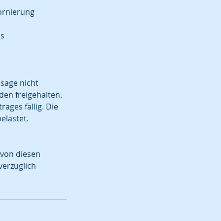
ornierung
es
sage nicht
den freigehalten.
ages fällig. Die
elastet.
 von diesen
verzüglich