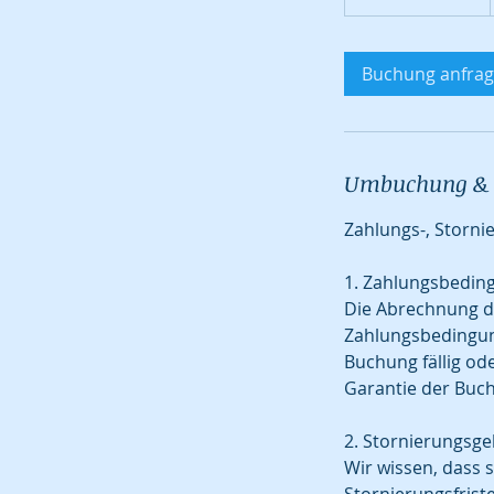
S
t
d
Buchung anfra
3
0
M
i
Umbuchung & 
n
.
Zahlungs-, Storni
1. Zahlungsbedin
Die Abrechnung d
Zahlungsbedingung
Buchung fällig ode
Garantie der Buch
2. Stornierungsg
Wir wissen, dass 