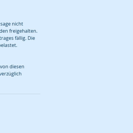
sage nicht
den freigehalten.
ages fällig. Die
elastet.
 von diesen
verzüglich