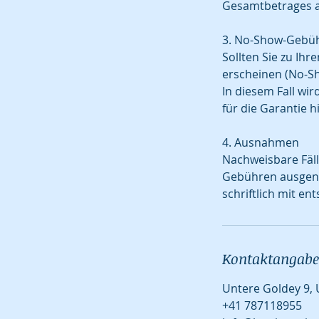
Gesamtbetrages a
3. No-Show-Gebüh
Sollten Sie zu Ih
erscheinen (No-Sh
In diesem Fall wi
für die Garantie h
4. Ausnahmen
Nachweisbare Fäll
Gebühren ausgenom
schriftlich mit e
Kontaktangab
Untere Goldey 9, 
+41 787118955