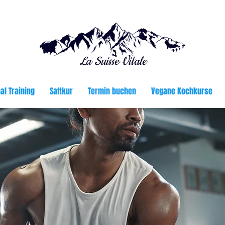
La Suisse Vitale
al Training
Saftkur
Termin buchen
Vegane Kochkurse