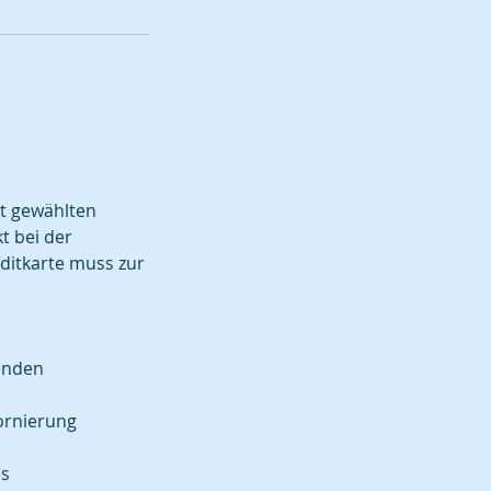
t gewählten
t bei der
editkarte muss zur
genden
ornierung
es