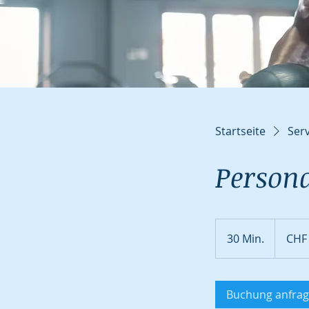
Startseite
Serv
Persona
65
Schweizer
30 Min.
3
CHF
Franken
0
M
i
Buchung anfra
n