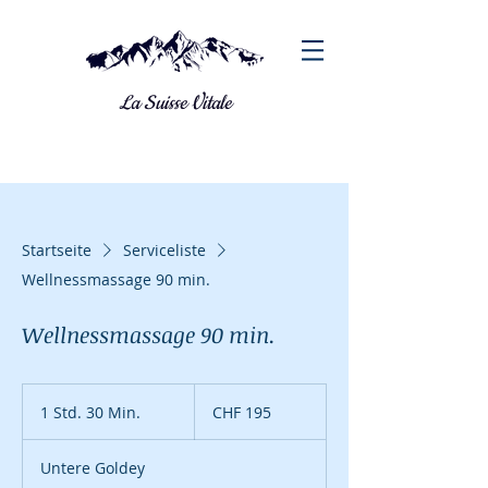
La Suisse Vitale
Startseite
Serviceliste
Wellnessmassage 90 min.
Wellnessmassage 90 min.
195
Schweizer
1 Std. 30 Min.
1
CHF 195
Franken
S
t
Untere Goldey
d