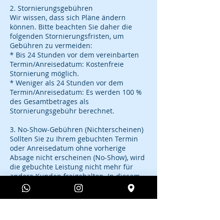
2. Stornierungsgebühren
Wir wissen, dass sich Pläne ändern
können. Bitte beachten Sie daher die
folgenden Stornierungsfristen, um
Gebühren zu vermeiden:
* Bis 24 Stunden vor dem vereinbarten
Termin/Anreisedatum: Kostenfreie
Stornierung möglich.
* Weniger als 24 Stunden vor dem
Termin/Anreisedatum: Es werden 100 %
des Gesamtbetrages als
Stornierungsgebühr berechnet.
3. No-Show-Gebühren (Nichterscheinen)
Sollten Sie zu Ihrem gebuchten Termin
oder Anreisedatum ohne vorherige
Absage nicht erscheinen (No-Show), wird
die gebuchte Leistung nicht mehr für
andere Kunden freigehalten. In diesem
Fall wird eine No-Show-Gebühr in Höhe
von 100 % des Buchungsbetrages fällig.
Die für die Garantie hinterlegte
Kreditkarte wird automatisch mit diesem