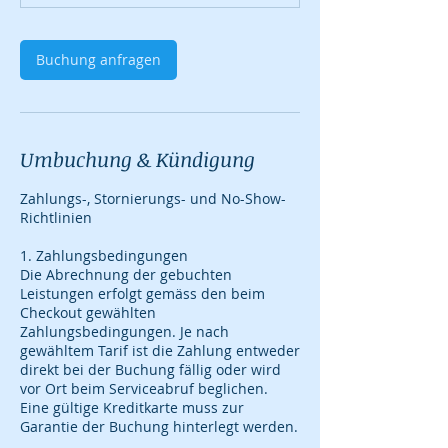
3
0
M
Buchung anfragen
i
n
.
Umbuchung & Kündigung
Zahlungs-, Stornierungs- und No-Show-
Richtlinien
1. Zahlungsbedingungen
Die Abrechnung der gebuchten
Leistungen erfolgt gemäss den beim
Checkout gewählten
Zahlungsbedingungen. Je nach
gewähltem Tarif ist die Zahlung entweder
direkt bei der Buchung fällig oder wird
vor Ort beim Serviceabruf beglichen.
Eine gültige Kreditkarte muss zur
Garantie der Buchung hinterlegt werden.