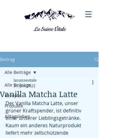
La Suisse Vitale
Beitrag
Alle Beiträge
lasuissevitale
Alle Beiträge
31. Jan. 2022
Vanilla Matcha Latte
Rezepte
Der Vanilla Matcha Latte, unser 
Produkte
grüner Kraftspender, ist definitiv 
Alltagsleben
einer unserer Lieblingsgetränke. 
Kaum ein anderes Naturprodukt 
liefert mehr zellschützende 